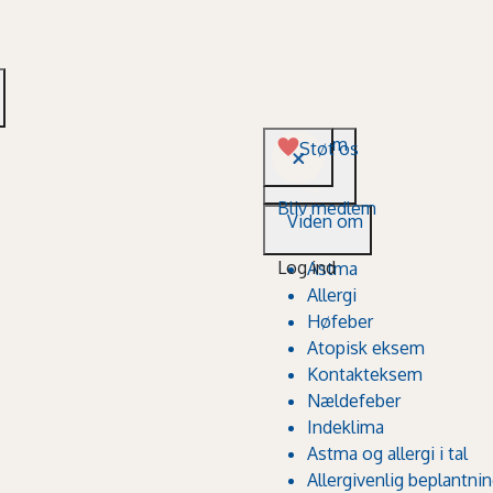
Viden om
Støt os
Bliv medlem
Viden om
Log ind
Astma
Allergi
Høfeber
Atopisk eksem
Kontakteksem
Nældefeber
Indeklima
Astma og allergi i tal
Allergivenlig beplantni