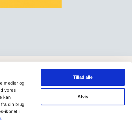
Tillad alle
ale medier og
ed vores
Afvis
re kan
fra din brug
s-ikonet i
s
CVR: 55 33 50 28