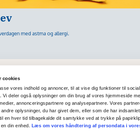
rev
 hverdagen med astma og allergi.
 cookies
passe vores indhold og annoncer, til at vise dig funktioner til soci
fik. Vi deler også oplysninger om din brug af vores hjemmeside m
 medier, annonceringspartnere og analysepartnere. Vores partne
ndre oplysninger, du har givet dem, eller som de har indsamlet 
til en hver tid tilbagekalde dit samtykke ved at trykke på papirklip
 en din enhed.
Læs om vores håndtering af persondata i vore
en 4 • 4000 Roskilde • tlf. 4343 5911 •
info@astma-allergi.dk
• 