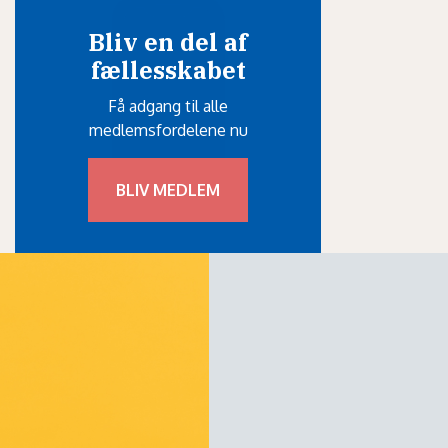
Bliv en del af
fællesskabet
Få adgang til alle
medlemsfordelene nu
BLIV MEDLEM