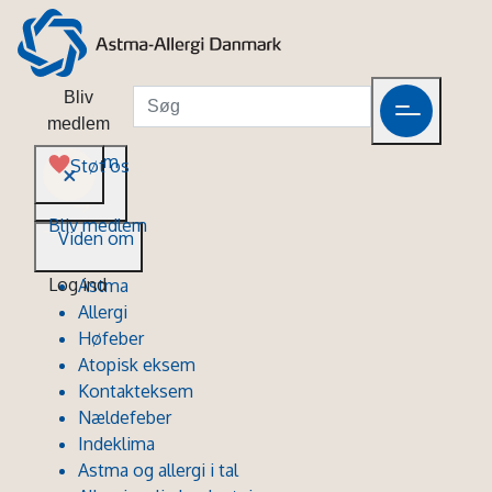
Bliv
medlem
Viden om
Støt os
Bliv medlem
Viden om
Log ind
Astma
Allergi
Høfeber
Atopisk eksem
Kontakteksem
Nældefeber
Indeklima
Astma og allergi i tal