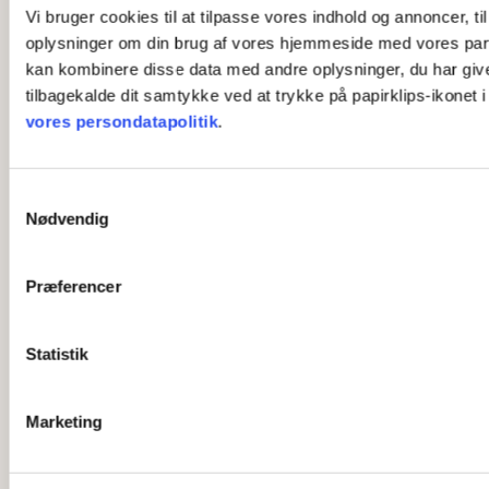
Vi bruger cookies til at tilpasse vores indhold og annoncer, til
oplysninger om din brug af vores hjemmeside med vores part
kan kombinere disse data med andre oplysninger, du har givet 
tilbagekalde dit samtykke ved at trykke på papirklips-ikonet 
vores persondatapolitik
.
S
Nødvendig
a
m
t
Præferencer
y
k
k
Statistik
e
v
Marketing
a
l
g