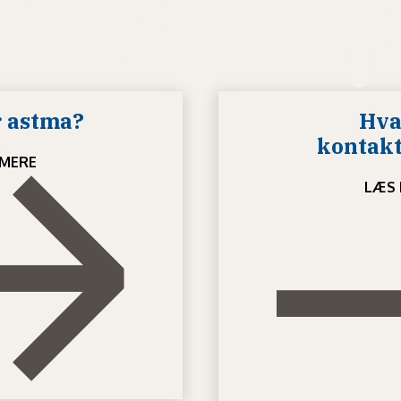
 astma?
Hva
kontak
MERE
LÆS 