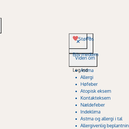
Viden om
Støt os
Bliv medlem
Viden om
Log ind
Astma
Allergi
Høfeber
Atopisk eksem
Kontakteksem
Nældefeber
Indeklima
Astma og allergi i tal
Allergivenlig beplantni