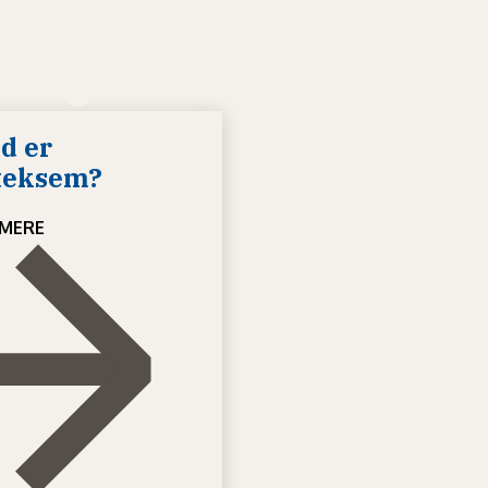
d er
teksem?
MERE