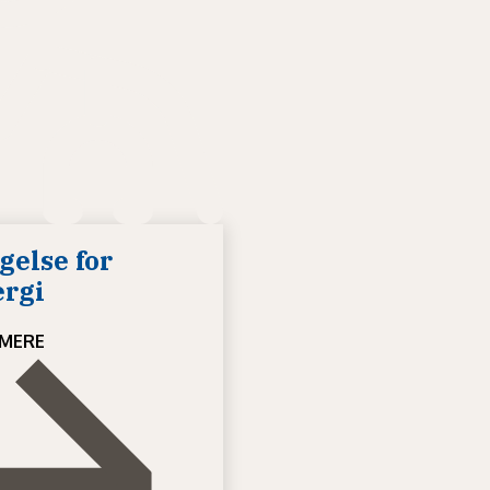
else for
ergi
MERE