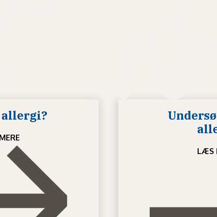
allergi?
Undersøg
all
MERE
LÆS 