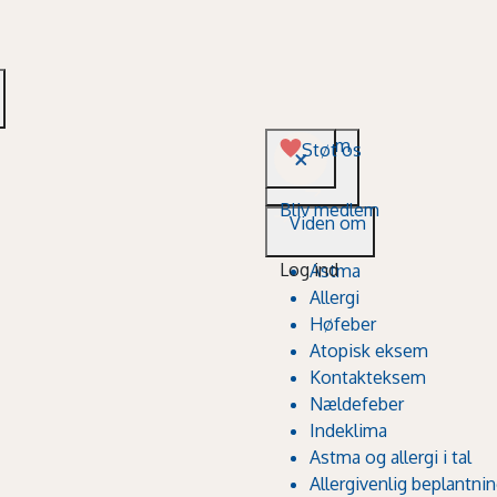
Viden om
Støt os
Bliv medlem
Viden om
Log ind
Astma
Allergi
Høfeber
Atopisk eksem
Kontakteksem
Nældefeber
Indeklima
Astma og allergi i tal
Allergivenlig beplantni