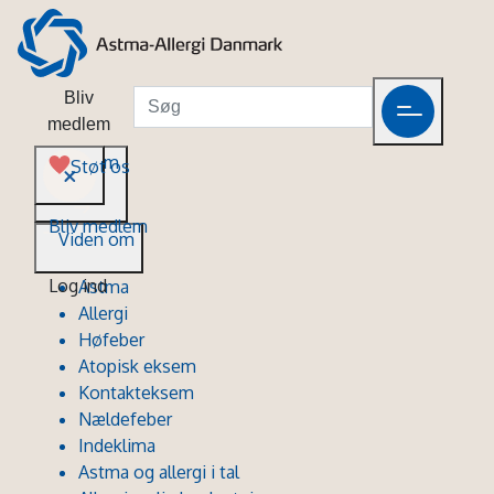
Bliv
medlem
Viden om
Støt os
Bliv medlem
Viden om
Log ind
Astma
Allergi
Høfeber
Atopisk eksem
Kontakteksem
Nældefeber
Indeklima
Astma og allergi i tal