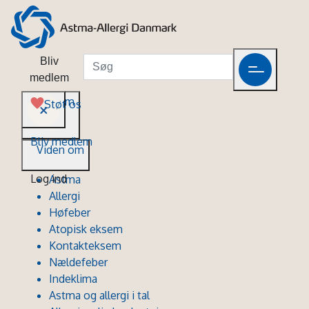
Bliv
medlem
Viden om
Støt os
Bliv medlem
Viden om
Log ind
Astma
Allergi
Høfeber
Atopisk eksem
Kontakteksem
Nældefeber
Indeklima
Astma og allergi i tal