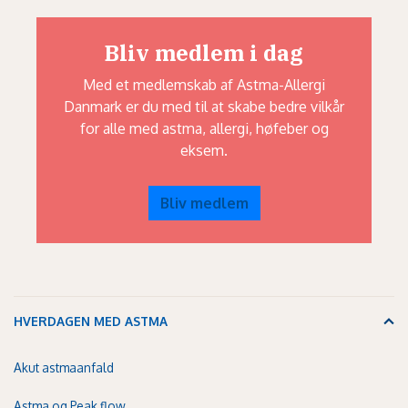
Bliv medlem i dag
Med et medlemskab af Astma-Allergi
Danmark er du med til at skabe bedre vilkår
for alle med astma, allergi, høfeber og
eksem.
Bliv medlem
HVERDAGEN MED ASTMA
Akut astmaanfald
Astma og Peak flow