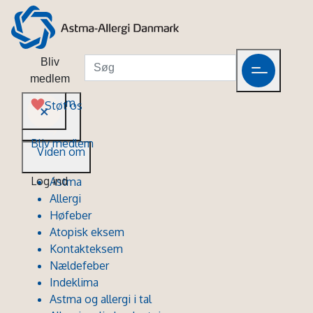
Bliv
medlem
Viden om
Støt os
Bliv medlem
Viden om
Log ind
Astma
Allergi
Høfeber
Atopisk eksem
Kontakteksem
Nældefeber
Indeklima
Astma og allergi i tal