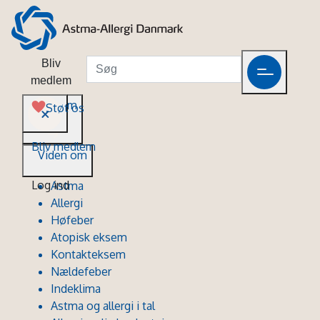
Bliv
medlem
Viden om
Støt os
Bliv medlem
Viden om
Log ind
Astma
Allergi
Høfeber
Atopisk eksem
Kontakteksem
Nældefeber
Indeklima
Astma og allergi i tal