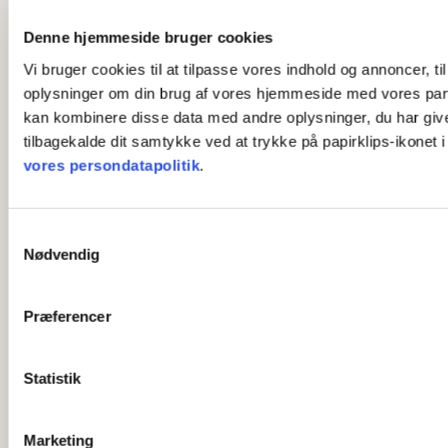
Denne hjemmeside bruger cookies
Vi bruger cookies til at tilpasse vores indhold og annoncer, til
oplysninger om din brug af vores hjemmeside med vores part
kan kombinere disse data med andre oplysninger, du har givet 
tilbagekalde dit samtykke ved at trykke på papirklips-ikonet 
vores persondatapolitik
.
S
Nødvendig
a
m
t
Præferencer
y
k
k
Statistik
e
v
Marketing