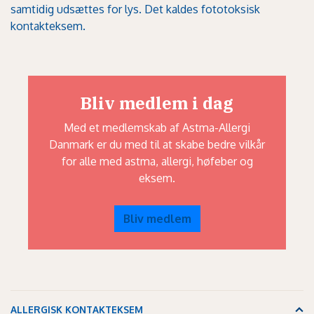
samtidig udsættes for lys. Det kaldes fototoksisk
kontakteksem.
Bliv medlem i dag
Med et medlemskab af Astma-Allergi
Danmark er du med til at skabe bedre vilkår
for alle med astma, allergi, høfeber og
eksem.
Bliv medlem
ALLERGISK KONTAKTEKSEM