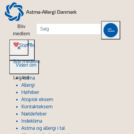
Bliv
medlem
Viden om
Støt os
Bliv medlem
Viden om
Log ind
Astma
Allergi
Høfeber
Atopisk eksem
Kontakteksem
Nældefeber
Indeklima
Astma og allergi i tal