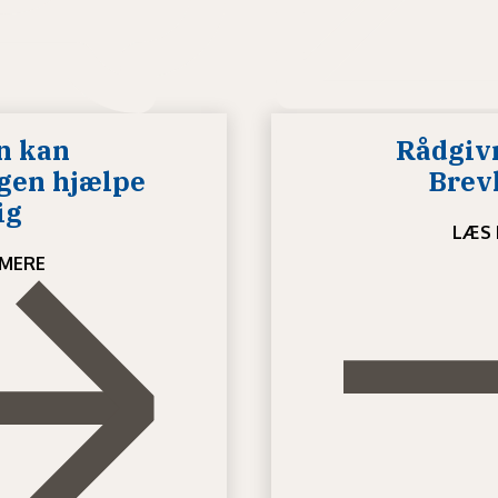
n kan
Rådgiv
gen hjælpe
Brev
ig
LÆS 
MERE