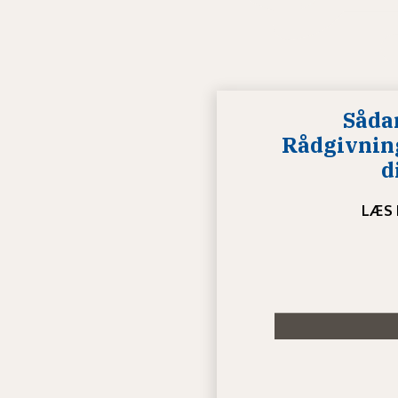
Såda
Rådgivnin
d
LÆS 