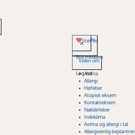
Viden om
Støt os
Bliv medlem
Viden om
Log ind
Astma
Allergi
Høfeber
Atopisk eksem
Kontakteksem
Nældefeber
Indeklima
Astma og allergi i tal
Allergivenlig beplantni