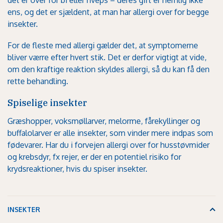
det er over for bi eller hveps – deres gift er nemlig ikke
ens, og det er sjældent, at man har allergi over for begge
insekter.
For de fleste med allergi gælder det, at symptomerne
bliver værre efter hvert stik. Det er derfor vigtigt at vide,
om den kraftige reaktion skyldes allergi, så du kan få den
rette behandling.
Spiselige insekter
Græshopper, voksmøllarver, melorme, fårekyllinger og
buffalolarver er alle insekter, som vinder mere indpas som
fødevarer. Har du i forvejen allergi over for husstøvmider
og krebsdyr, fx rejer, er der en potentiel risiko for
krydsreaktioner, hvis du spiser insekter.
INSEKTER