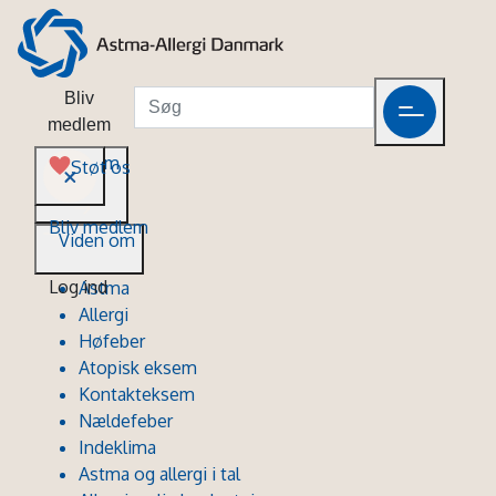
Bliv
medlem
Viden om
Støt os
Bliv medlem
Viden om
Log ind
Astma
Allergi
Høfeber
Atopisk eksem
Kontakteksem
Nældefeber
Indeklima
Astma og allergi i tal