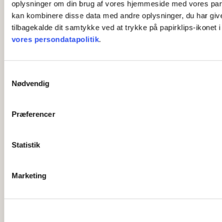
oplysninger om din brug af vores hjemmeside med vores part
kan kombinere disse data med andre oplysninger, du har givet 
tilbagekalde dit samtykke ved at trykke på papirklips-ikonet 
vores persondatapolitik
.
S
Nødvendig
a
m
t
Præferencer
y
k
k
Statistik
e
v
Marketing
a
l
g