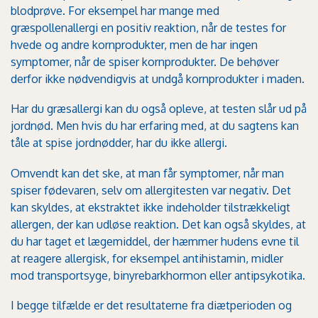
blodprøve. For eksempel har mange med
græspollenallergi en positiv reaktion, når de testes for
hvede og andre kornprodukter, men de har ingen
symptomer, når de spiser kornprodukter. De behøver
derfor ikke nødvendigvis at undgå kornprodukter i maden.
Har du græsallergi kan du også opleve, at testen slår ud på
jordnød. Men hvis du har erfaring med, at du sagtens kan
tåle at spise jordnødder, har du ikke allergi.
Omvendt kan det ske, at man får symptomer, når man
spiser fødevaren, selv om allergitesten var negativ. Det
kan skyldes, at ekstraktet ikke indeholder tilstrækkeligt
allergen, der kan udløse reaktion. Det kan også skyldes, at
du har taget et lægemiddel, der hæmmer hudens evne til
at reagere allergisk, for eksempel antihistamin, midler
mod transportsyge, binyrebarkhormon eller antipsykotika.
I begge tilfælde er det resultaterne fra diætperioden og