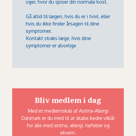
uger, hvor du spiser din normale kost.
Gå altid til lægen, hvis du er i tvivl, eller
hvis du ikke finder årsagen til dine
symptomer.
Kontakt straks læge, hvis dine
symptomer er alvorlige
Bliv medlem i dag
Med et medlemskab af Astma-Allergi
Danmark er du med til at skabe bedre vilkår
for alle med astma, allergi, høfeber og
eksem.