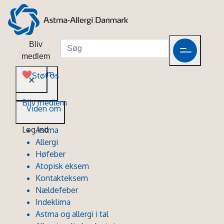
Bliv
medlem
Viden om
Støt os
Bliv medlem
Viden om
Log ind
Astma
Allergi
Høfeber
Atopisk eksem
Kontakteksem
Nældefeber
Indeklima
Astma og allergi i tal