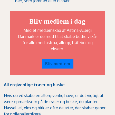
bær, som jordbær eller blåbær.
Bliv medlem i dag
Med et medlemskab af Astma-Allergi
Danmark er du med til at skabe bedre vilkår
for alle med astma, allergi, høfeber og
eksem.
Bliv medlem
Allergivenlige træer og buske
Hvis du vil skabe en allergivenlig have, er det vigtigt at
være opmærksom på de træer og buske, du planter.
Hassel, el, elm og birk er ofte de arter, der skaber gener
for pollenallergikere.