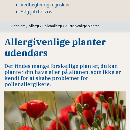
Vedtægter og regnskab
Søg job hos os
Viden om
/
Allergi
/
Pollenallergi
/
Allergivenlige planter
Allergivenlige planter
udendørs
Der findes mange forskellige planter, du kan
plante i din have eller på altanen, som ikke er
kendt for at skabe problemer for
pollenallergikere.