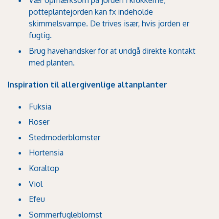
Vær opmærksom på jorden i krukkerne,
potteplantejorden kan fx indeholde
skimmelsvampe. De trives især, hvis jorden er
fugtig.
Brug havehandsker for at undgå direkte kontakt
med planten.
Inspiration til allergivenlige altanplanter
Fuksia
Roser
Stedmoderblomster
Hortensia
Koraltop
Viol
Efeu
Sommerfugleblomst