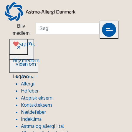
Bliv
medlem
Viden om
Støt os
Bliv medlem
Viden om
Log ind
Astma
Allergi
Høfeber
Atopisk eksem
Kontakteksem
Nældefeber
Indeklima
Astma og allergi i tal