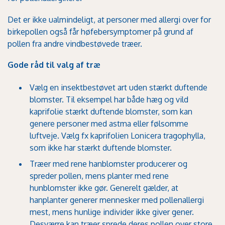
Det er ikke ualmindeligt, at personer med allergi over for
birkepollen også får høfebersymptomer på grund af
pollen fra andre vindbestøvede træer.
Gode råd til valg af træ
Vælg en insektbestøvet art uden stærkt duftende
blomster. Til eksempel har både hæg og vild
kaprifolie stærkt duftende blomster, som kan
genere personer med astma eller følsomme
luftveje. Vælg fx kaprifolien Lonicera tragophylla,
som ikke har stærkt duftende blomster.
Træer med rene hanblomster producerer og
spreder pollen, mens planter med rene
hunblomster ikke gør. Generelt gælder, at
hanplanter generer mennesker med pollenallergi
mest, mens hunlige individer ikke giver gener.
Desværre kan træer sprede deres pollen over store