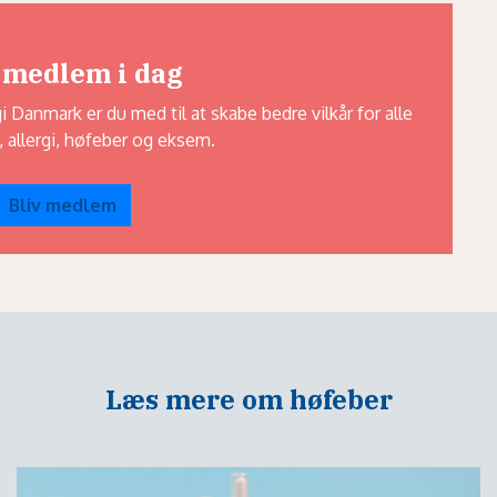
 medlem i dag
Danmark er du med til at skabe bedre vilkår for alle
 allergi, høfeber og eksem.
Bliv medlem
Læs mere om høfeber