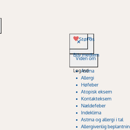
Viden om
Støt os
Bliv medlem
Viden om
Log ind
Astma
Allergi
Høfeber
Atopisk eksem
Kontakteksem
Nældefeber
Indeklima
Astma og allergi i tal
Allergivenlig beplantni