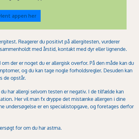
Hent appen her
ergitest
. Reagerer du positivt på allergitesten, vurderer
ammenholdt med årstid, kontakt med dyr eller lignende.
d om der er noget du er allergisk overfor. På den måde kan du
symptomer, og du kan tage nogle forholdsregler. Desuden kan
s de opstår.
du har allergi selvom testen er negativ. I de tilfælde kan
ation. Her vil man fx dryppe det mistænke allergen i dine
e undersøgelse er en specialistopgave, og foretages derfor
dersøgt for om du har
astma
.