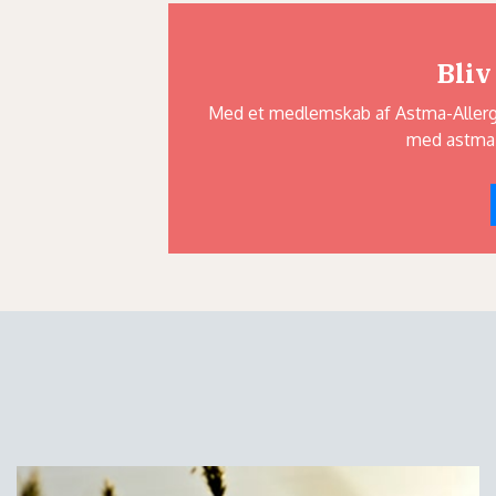
Bliv
Med et medlemskab af Astma-Allergi 
med astma,