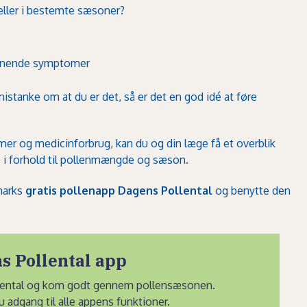
eller i bestemte sæsoner?
ignende symptomer
 mistanke om at du er det, så er det en god idé at føre
mer og medicinforbrug, kan du og din læge få et overblik
 i forhold til pollenmængde og sæson.
marks
gratis pollenapp Dagens Pollental
og benytte den
s Pollental app
lental og kom godt gennem pollensæsonen.
adgang til alle appens funktioner.