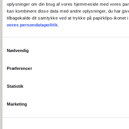
oplysninger om din brug af vores hjemmeside med vores part
kan kombinere disse data med andre oplysninger, du har givet 
tilbagekalde dit samtykke ved at trykke på papirklips-ikonet 
vores persondatapolitik
.
S
Nødvendig
a
m
t
Præferencer
y
k
k
Statistik
e
v
Marketing
a
l
g