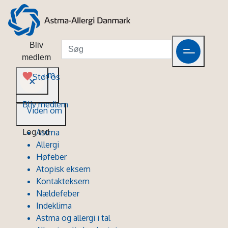
Bliv
medlem
Viden om
Støt os
Bliv medlem
Viden om
Log ind
Astma
Allergi
Høfeber
Atopisk eksem
Kontakteksem
Nældefeber
Indeklima
Astma og allergi i tal