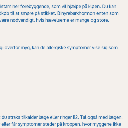
tihistaminer forebyggende, som vil hjælpe på kløen. Du kan
åndkøb til at smøre på stikket. Binyrebarkhormon enten som
l være nødvendigt, hvis hævelserne er mange og store.
ergi overfor myg, kan de allergiske symptomer vise sig som
du straks tilkalder læge eller ringer 112. Tal også med lægen,
er eller får symptomer steder på kroppen, hvor myggene ikke