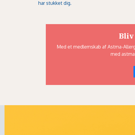
har stukket dig.
Bliv
Med et medlemskab af Astma-Allergi 
med astma,