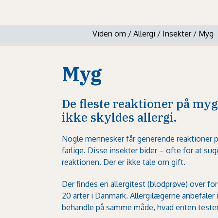
Viden om
/
Allergi
/
Insekter
/
Myg
Myg
De fleste reaktioner på mygg
ikke skyldes allergi.
Nogle mennesker får generende reaktioner på
farlige. Disse insekter bider – ofte for at su
reaktionen. Der er ikke tale om gift.
Der findes en allergitest (blodprøve) over f
20 arter i Danmark. Allergilægerne anbefaler 
behandle på samme måde, hvad enten testen e