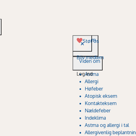
Viden om
Støt os
Bliv medlem
Viden om
Log ind
Astma
Allergi
Høfeber
Atopisk eksem
Kontakteksem
Nældefeber
Indeklima
Astma og allergi i tal
Allergivenlig beplantni