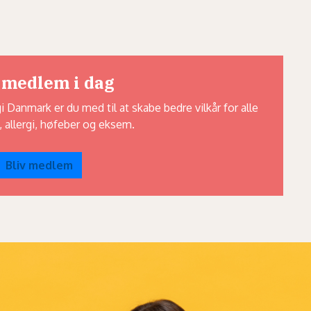
 medlem i dag
Danmark er du med til at skabe bedre vilkår for alle
 allergi, høfeber og eksem.
Bliv medlem