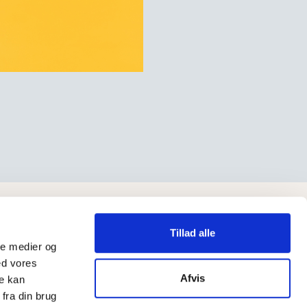
Tillad alle
ale medier og
ed vores
Afvis
re kan
fra din brug