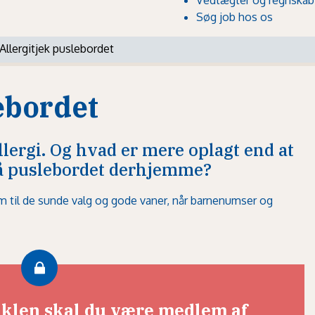
Søg job hos os
Allergitjek puslebordet
ebordet
lergi. Og hvad er mere oplagt end at
på puslebordet derhjemme?
em til de sunde valg og gode vaner, når barnenumser og
tiklen skal du være medlem af