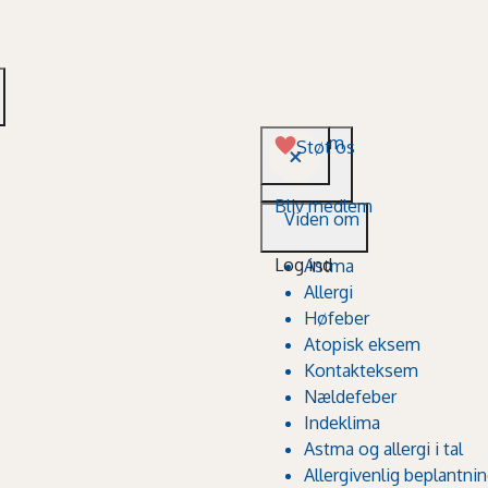
Viden om
Støt os
Bliv medlem
Viden om
Log ind
Astma
Allergi
Høfeber
Atopisk eksem
Kontakteksem
Nældefeber
Indeklima
Astma og allergi i tal
Allergivenlig beplantni