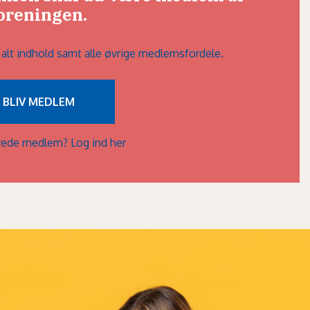
oreningen.
l alt indhold samt alle øvrige medlemsfordele.
BLIV MEDLEM
lerede medlem?
Log ind her