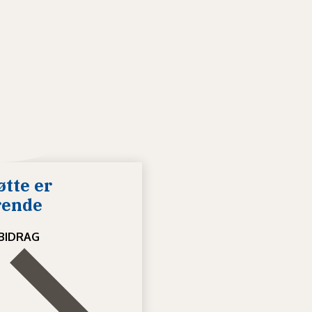
øtte er
rende
 BIDRAG