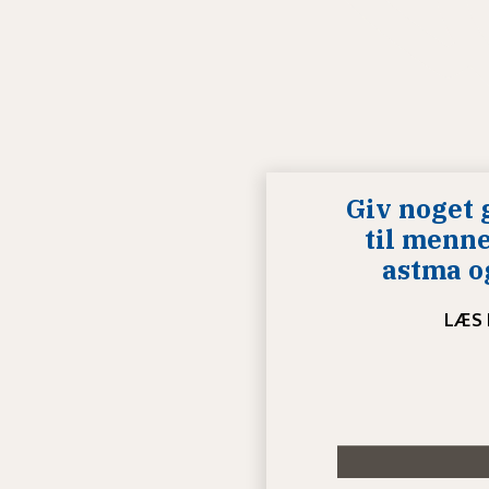
Giv noget 
til menn
astma og
LÆS 