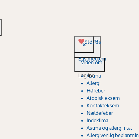
Viden om
Støt os
Bliv medlem
Viden om
Log ind
Astma
Allergi
Høfeber
Atopisk eksem
Kontakteksem
Nældefeber
Indeklima
Astma og allergi i tal
Allergivenlig beplantni