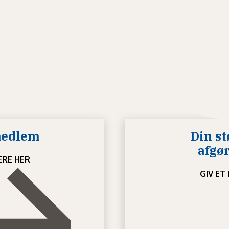
medlem
Din st
afgø
RE HER
GIV ET