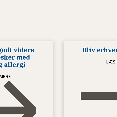
godt videre
Bliv erhv
esker med
LÆS 
 allergi
MERE