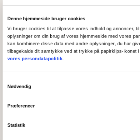
Denne hjemmeside bruger cookies
Vi bruger cookies til at tilpasse vores indhold og annoncer, til
oplysninger om din brug af vores hjemmeside med vores part
kan kombinere disse data med andre oplysninger, du har givet 
tilbagekalde dit samtykke ved at trykke på papirklips-ikonet 
vores persondatapolitik
.
S
Nødvendig
a
m
t
Præferencer
y
k
k
Statistik
e
v