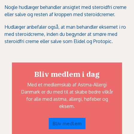
Nogle hudlæger behandler ansigtet med steroidfri creme
eller salve og resten af kroppen med steroidcremer.
Hudlæger anbefaler også, at man behandler eksemet i ro
med steroidcreme, inden du begynder at smøre med
steroidfri creme eller salve som Elidel og Protopic.
Bliv medlem i dag
Med et medlemskab af Astma-Allergi
Danmark er du med til at skabe bedre vilkår
for alle med astma, allergi, høfeber og
eksem.
Bliv medlem