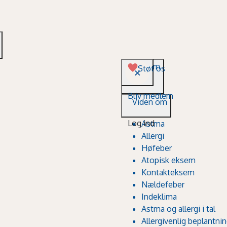
Viden om
Støt os
Bliv medlem
Viden om
Log ind
Astma
Allergi
Høfeber
Atopisk eksem
Kontakteksem
Nældefeber
Indeklima
Astma og allergi i tal
Allergivenlig beplantni