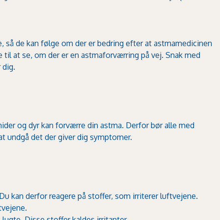
 så de kan følge om der er bedring efter at astmamedicinen
e til at se, om der er en astmaforværring på vej. Snak med
 dig.
ider og dyr kan forværre din astma. Derfor bør alle med
 at undgå det der giver dig symptomer.
u kan derfor reagere på stoffer, som irriterer luftvejene.
tvejene.
ugte. Disse stoffer kaldes irritanter.