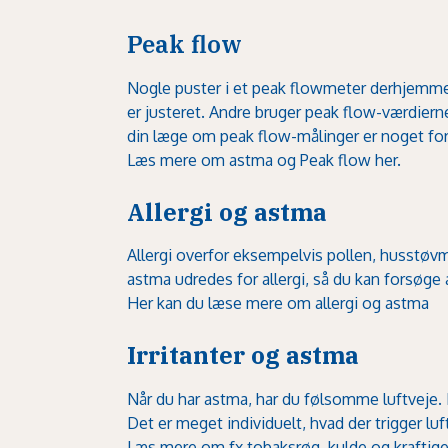
Peak flow
Nogle puster i et peak flowmeter derhjemme,
er justeret. Andre bruger peak flow-værdiern
din læge om peak flow-målinger er noget for
Læs mere om astma og Peak flow her.
Allergi og astma
Allergi overfor eksempelvis pollen, husstøvm
astma udredes for allergi, så du kan forsøge
Her kan du læse mere om allergi og astma
Irritanter og astma
Når du har astma, har du følsomme luftveje. D
Det er meget individuelt, hvad der trigger luf
Læs mere om fx tobaksrøg, kulde og kraftige l