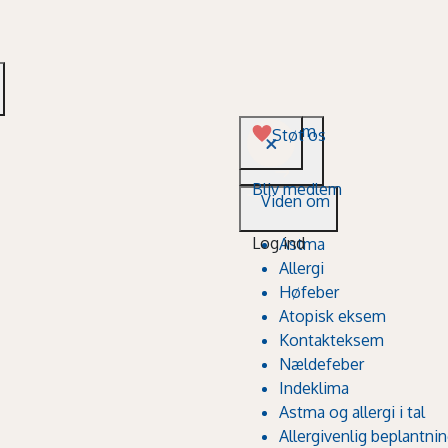
Viden om
Støt os
Bliv medlem
Viden om
Log ind
Astma
Allergi
Høfeber
Atopisk eksem
Kontakteksem
Nældefeber
Indeklima
Astma og allergi i tal
Allergivenlig beplantni