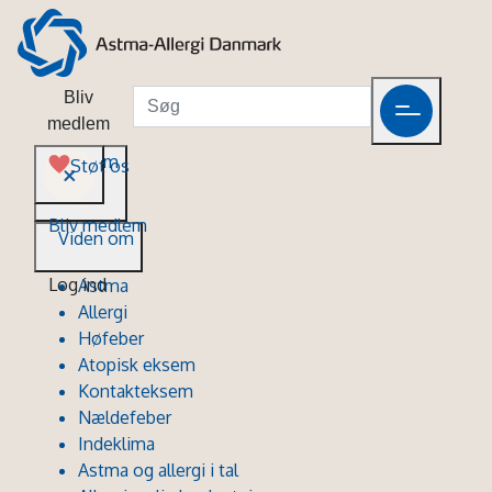
Bliv
medlem
Viden om
Støt os
Bliv medlem
Viden om
Log ind
Astma
Allergi
Høfeber
Atopisk eksem
Kontakteksem
Nældefeber
Indeklima
Astma og allergi i tal