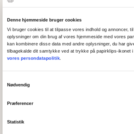
Denne hjemmeside bruger cookies
Vi bruger cookies til at tilpasse vores indhold og annoncer, til
oplysninger om din brug af vores hjemmeside med vores part
kan kombinere disse data med andre oplysninger, du har givet 
tilbagekalde dit samtykke ved at trykke på papirklips-ikonet 
vores persondatapolitik
.
S
Nødvendig
a
m
t
Præferencer
y
k
k
Statistik
e