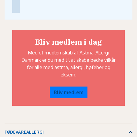
Bliv medlem i dag
Med et medlemskab af Astma-Allergi
Danmark er du med til at skabe bedre vilkår
for alle med astma, allergi, høfeber og
eksem.
Bliv medlem
FØDEVAREALLERGI