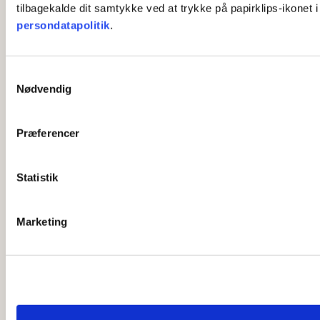
tilbagekalde dit samtykke ved at trykke på papirklips-ikonet 
persondatapolitik
.
S
Nødvendig
a
m
t
Præferencer
y
k
k
Statistik
e
v
Marketing
a
l
g