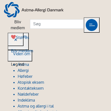
Bliv
medlem
Viden om
Støt os
Bliv medlem
Viden om
Log ind
Astma
Allergi
Høfeber
Atopisk eksem
Kontakteksem
Nældefeber
Indeklima
Astma og allergi i tal