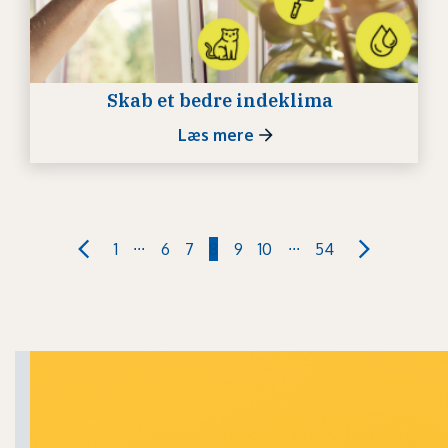
Skab et bedre indeklima
Læs mere
...
...
1
6
7
8
9
10
54