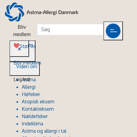
Bliv
medlem
Viden om
Støt os
Bliv medlem
Viden om
Log ind
Astma
Allergi
Høfeber
Atopisk eksem
Kontakteksem
Nældefeber
Indeklima
Astma og allergi i tal