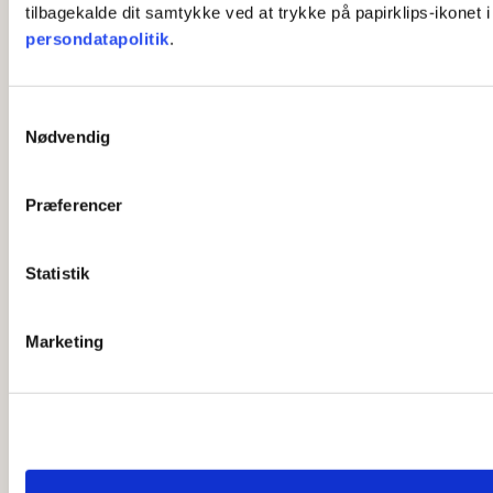
tilbagekalde dit samtykke ved at trykke på papirklips-ikonet 
persondatapolitik
.
S
Nødvendig
a
m
t
Præferencer
y
k
k
Statistik
e
v
Marketing
a
l
g