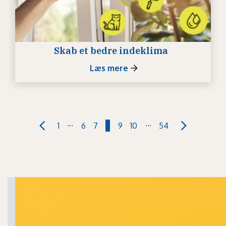
Skab et bedre indeklima
Læs mere
...
...
1
6
7
8
9
10
54