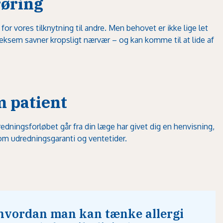
røring
g for vores tilknytning til andre. Men behovet er ikke lige let
eksem savner kropsligt nærvær – og kan komme til at lide af
m patient
dningsforløbet går fra din læge har givet dig en henvisning,
å om udredningsgaranti og ventetider.
 hvordan man kan tænke allergi