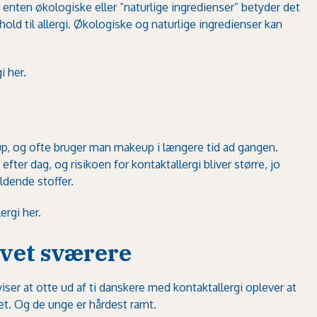
 enten økologiske eller ”naturlige ingredienser” betyder det
rhold til allergi. Økologiske og naturlige ingredienser kan
i her.
, og ofte bruger man makeup i længere tid ad gangen.
er dag, og risikoen for kontaktallergi bliver større, jo
ldende stoffer.
rgi her.
ivet sværere
ser at otte ud af ti danskere med kontaktallergi oplever at
itet. Og de unge er hårdest ramt.