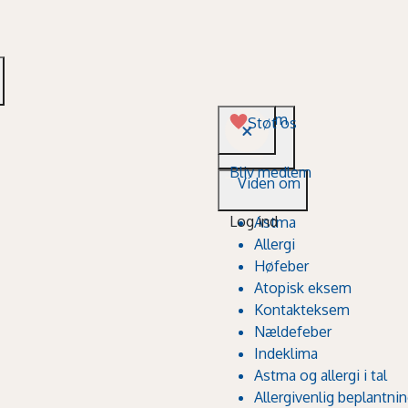
Viden om
Støt os
Bliv medlem
Viden om
Log ind
Astma
Allergi
Høfeber
Atopisk eksem
Kontakteksem
Nældefeber
Indeklima
Astma og allergi i tal
Allergivenlig beplantni