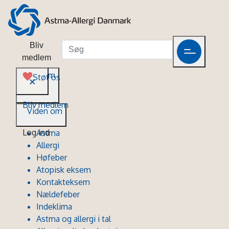
Bliv
medlem
Viden om
Støt os
Bliv medlem
Viden om
Log ind
Astma
Allergi
Høfeber
Atopisk eksem
Kontakteksem
Nældefeber
Indeklima
Astma og allergi i tal