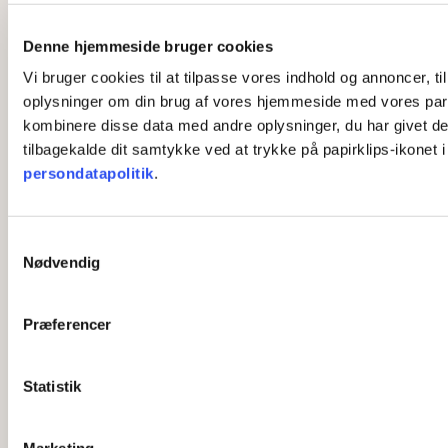
Denne hjemmeside bruger cookies
Vi bruger cookies til at tilpasse vores indhold og annoncer, til
oplysninger om din brug af vores hjemmeside med vores part
kombinere disse data med andre oplysninger, du har givet dem,
tilbagekalde dit samtykke ved at trykke på papirklips-ikonet 
persondatapolitik
.
S
Nødvendig
a
m
t
Præferencer
y
k
k
Statistik
e
v