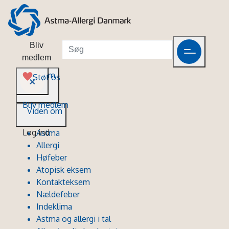
Bliv
medlem
Viden om
Støt os
Bliv medlem
Viden om
Log ind
Astma
Allergi
Høfeber
Atopisk eksem
Kontakteksem
Nældefeber
Indeklima
Astma og allergi i tal