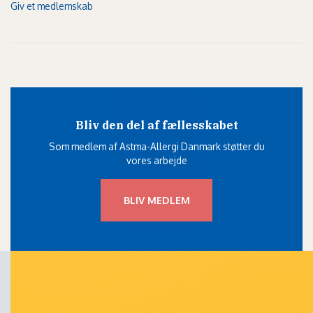
Giv et medlemskab
Bliv den del af fællesskabet
Som medlem af Astma-Allergi Danmark støtter du
vores arbejde
BLIV MEDLEM