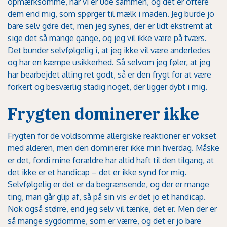
opmærksomme, når vi er ude sammen, og det er oftere
dem end mig, som spørger til mælk i maden. Jeg burde jo
bare selv gøre det, men jeg synes, der er lidt ekstremt at
sige det så mange gange, og jeg vil ikke være på tværs.
Det bunder selvfølgelig i, at jeg ikke vil være anderledes
og har en kæmpe usikkerhed. Så selvom jeg føler, at jeg
har bearbejdet alting ret godt, så er den frygt for at være
forkert og besværlig stadig noget, der ligger dybt i mig.
Frygten dominerer ikke
Frygten for de voldsomme allergiske reaktioner er vokset
med alderen, men den dominerer ikke min hverdag. Måske
er det, fordi mine forældre har altid haft til den tilgang, at
det ikke er et handicap – det er ikke synd for mig.
Selvfølgelig er det er da begrænsende, og der er mange
ting, man går glip af, så på sin vis
er
det jo et handicap.
Nok også større, end jeg selv vil tænke, det er. Men der er
så mange sygdomme, som er værre, og det er jo bare