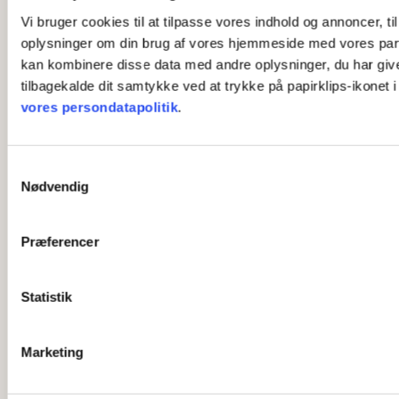
Vi bruger cookies til at tilpasse vores indhold og annoncer, til
oplysninger om din brug af vores hjemmeside med vores part
kan kombinere disse data med andre oplysninger, du har givet 
tilbagekalde dit samtykke ved at trykke på papirklips-ikonet 
vores persondatapolitik
.
S
Nødvendig
a
m
t
Præferencer
y
k
k
Statistik
e
v
Marketing
a
l