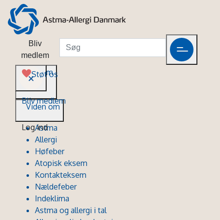
Bliv
medlem
Viden om
Støt os
Bliv medlem
Viden om
Log ind
Astma
Allergi
Høfeber
Atopisk eksem
Kontakteksem
Nældefeber
Indeklima
Astma og allergi i tal