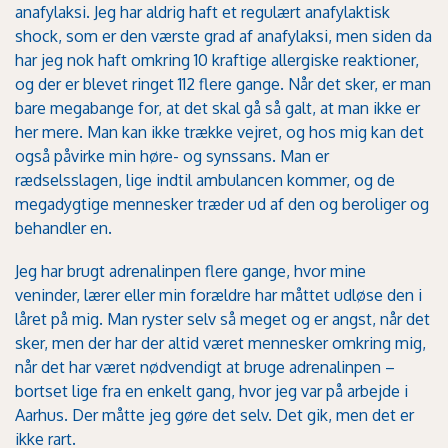
anafylaksi. Jeg har aldrig haft et regulært anafylaktisk
shock, som er den værste grad af anafylaksi, men siden da
har jeg nok haft omkring 10 kraftige allergiske reaktioner,
og der er blevet ringet 112 flere gange. Når det sker, er man
bare megabange for, at det skal gå så galt, at man ikke er
her mere. Man kan ikke trække vejret, og hos mig kan det
også påvirke min høre- og synssans. Man er
rædselsslagen, lige indtil ambulancen kommer, og de
megadygtige mennesker træder ud af den og beroliger og
behandler en.
Jeg har brugt adrenalinpen flere gange, hvor mine
veninder, lærer eller min forældre har måttet udløse den i
låret på mig. Man ryster selv så meget og er angst, når det
sker, men der har der altid været mennesker omkring mig,
når det har været nødvendigt at bruge adrenalinpen –
bortset lige fra en enkelt gang, hvor jeg var på arbejde i
Aarhus. Der måtte jeg gøre det selv. Det gik, men det er
ikke rart.