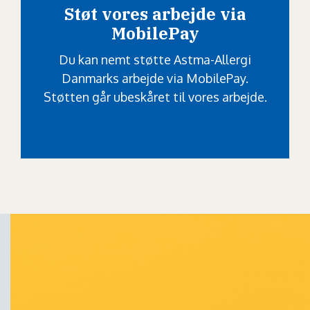
Støt vores arbejde via
MobilePay
Du kan nemt støtte Astma-Allergi
Danmarks arbejde via MobilePay.
Støtten går ubeskåret til vores arbejde.