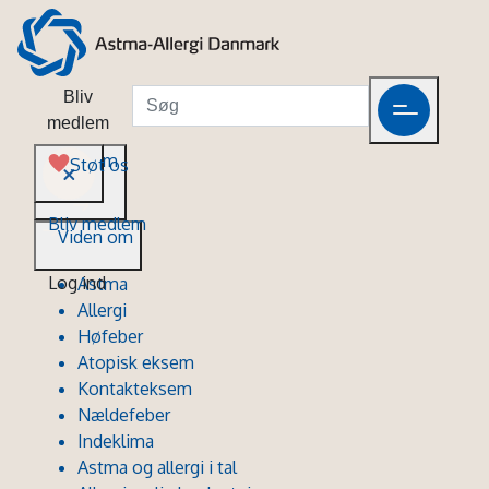
Bliv
medlem
Viden om
Støt os
Bliv medlem
Viden om
Log ind
Astma
Allergi
Høfeber
Atopisk eksem
Kontakteksem
Nældefeber
Indeklima
Astma og allergi i tal