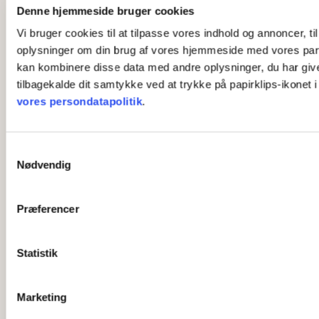
Denne hjemmeside bruger cookies
Vi bruger cookies til at tilpasse vores indhold og annoncer, til
oplysninger om din brug af vores hjemmeside med vores part
kan kombinere disse data med andre oplysninger, du har givet 
tilbagekalde dit samtykke ved at trykke på papirklips-ikonet 
vores persondatapolitik
.
S
Nødvendig
a
m
t
Præferencer
y
k
k
Statistik
e
v
Marketing
a