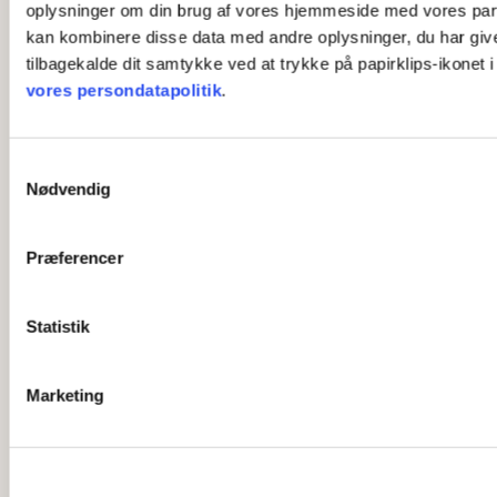
oplysninger om din brug af vores hjemmeside med vores part
kan kombinere disse data med andre oplysninger, du har givet 
tilbagekalde dit samtykke ved at trykke på papirklips-ikonet 
vores persondatapolitik
.
S
Nødvendig
a
m
t
Præferencer
y
k
k
Statistik
e
v
Marketing
a
l
g