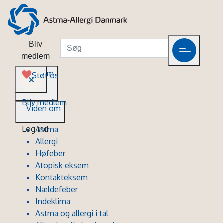
Bliv
medlem
Viden om
Støt os
Bliv medlem
Viden om
Log ind
Astma
Allergi
Høfeber
Atopisk eksem
Kontakteksem
Nældefeber
Indeklima
Astma og allergi i tal