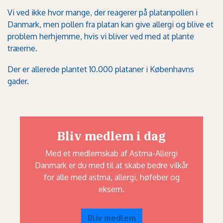
Vi ved ikke hvor mange, der reagerer på platanpollen i
Danmark, men pollen fra platan kan give allergi og blive et
problem herhjemme, hvis vi bliver ved med at plante
træerne.
Der er allerede plantet 10.000 plataner i Københavns
gader.
Bliv medlem i dag
Med et medlemskab af Astma-Allergi
Danmark er du med til at skabe bedre vilkår
for alle med astma, allergi, høfeber og
eksem.
Bliv medlem