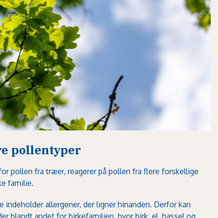
e pollentyper
r pollen fra træer, reagerer på pollen fra flere forskellige
e familie.
ie indeholder allergener, der ligner hinanden. Derfor kan
 blandt andet for birkefamilien, hvor birk, el, hassel og