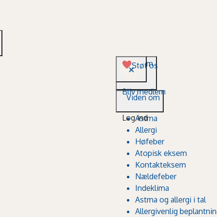
Viden om
Støt os
Bliv medlem
Viden om
Log ind
Astma
Allergi
Høfeber
Atopisk eksem
Kontakteksem
Nældefeber
Indeklima
Astma og allergi i tal
Allergivenlig beplantni