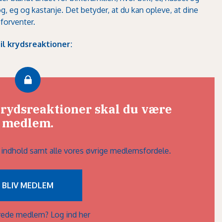
g, eg og kastanje. Det betyder, at du kan opleve, at dine
forventer.
il krydsreaktioner:
 krydsreaktioner skal du være
medlem.
lt indhold samt alle vores øvrige medlemsfordele.
BLIV MEDLEM
lerede medlem?
Log ind her