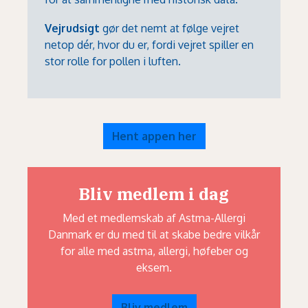
Vejrudsigt
gør det nemt at følge vejret
netop dér, hvor du er, fordi vejret spiller en
stor rolle for pollen i luften.
Hent appen her
Bliv medlem i dag
Med et medlemskab af Astma-Allergi
Danmark er du med til at skabe bedre vilkår
for alle med astma, allergi, høfeber og
eksem.
Bliv medlem