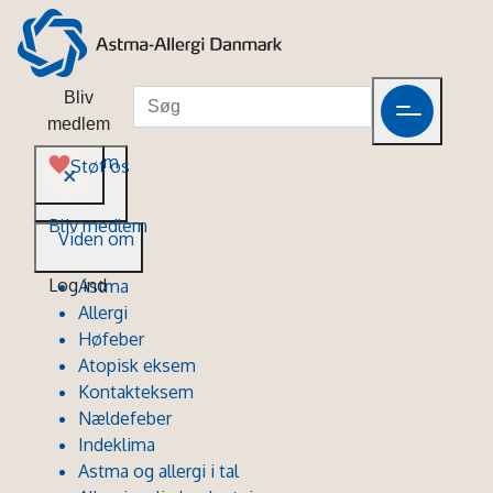
Bliv
medlem
Viden om
Støt os
Bliv medlem
Viden om
Log ind
Astma
Allergi
Høfeber
Atopisk eksem
Kontakteksem
Nældefeber
Indeklima
Astma og allergi i tal