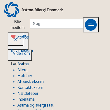
Bliv
medlem
Viden om
Støt os
Bliv medlem
Viden om
Log ind
Astma
Allergi
Høfeber
Atopisk eksem
Kontakteksem
Nældefeber
Indeklima
Astma og allergi i tal