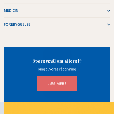
MEDICIN
FOREBYGGELSE
Spørgsmål om allergi?
Ring til vores rådgivning
LÆS MERE