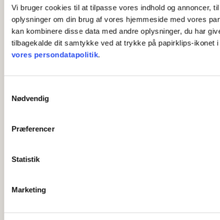
Vi bruger cookies til at tilpasse vores indhold og annoncer, til
oplysninger om din brug af vores hjemmeside med vores part
kan kombinere disse data med andre oplysninger, du har givet 
tilbagekalde dit samtykke ved at trykke på papirklips-ikonet 
vores persondatapolitik
.
S
Nødvendig
a
m
t
Præferencer
y
k
k
Statistik
e
v
Marketing
a
l
g