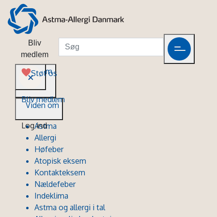
Bliv
medlem
Viden om
Støt os
Bliv medlem
Viden om
Log ind
Astma
Allergi
Høfeber
Atopisk eksem
Kontakteksem
Nældefeber
Indeklima
Astma og allergi i tal