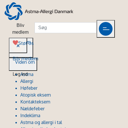
Bliv
medlem
Viden om
Støt os
Bliv medlem
Viden om
Log ind
Astma
Allergi
Høfeber
Atopisk eksem
Kontakteksem
Nældefeber
Indeklima
Astma og allergi i tal