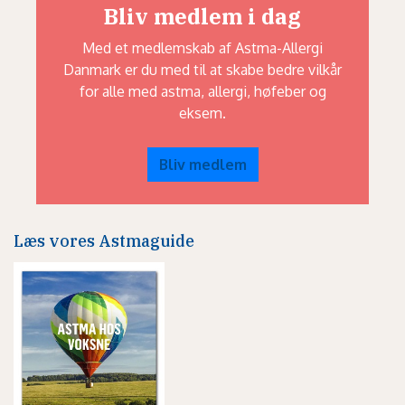
Bliv medlem i dag
Med et medlemskab af Astma-Allergi
Danmark er du med til at skabe bedre vilkår
for alle med astma, allergi, høfeber og
eksem.
Bliv medlem
Læs vores Astmaguide