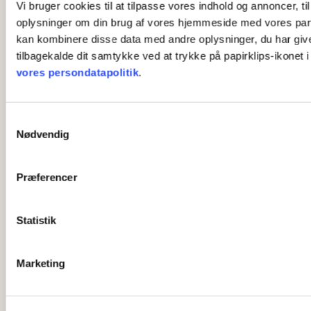
Vi bruger cookies til at tilpasse vores indhold og annoncer, til
oplysninger om din brug af vores hjemmeside med vores part
kan kombinere disse data med andre oplysninger, du har givet 
tilbagekalde dit samtykke ved at trykke på papirklips-ikonet 
vores persondatapolitik
.
S
Nødvendig
a
m
t
Præferencer
y
k
k
Statistik
e
v
Marketing
a
l
g