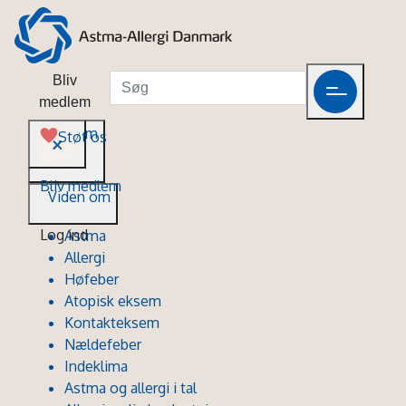
Bliv
medlem
Viden om
Støt os
Bliv medlem
Viden om
Log ind
Astma
Allergi
Høfeber
Atopisk eksem
Kontakteksem
Nældefeber
Indeklima
Astma og allergi i tal