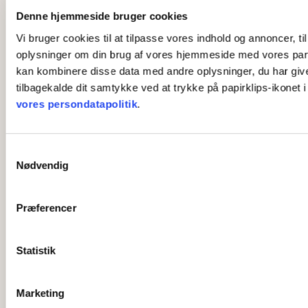
Denne hjemmeside bruger cookies
Vi bruger cookies til at tilpasse vores indhold og annoncer, til
oplysninger om din brug af vores hjemmeside med vores part
kan kombinere disse data med andre oplysninger, du har givet 
tilbagekalde dit samtykke ved at trykke på papirklips-ikonet 
vores persondatapolitik
.
S
Nødvendig
a
m
t
Præferencer
y
k
k
Statistik
e
v
Marketing
a