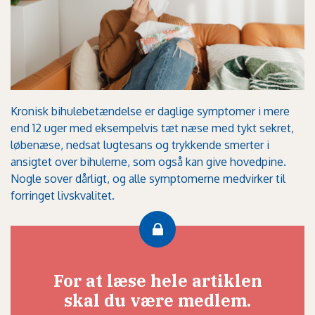
Kronisk bihulebetændelse er daglige symptomer i mere
end 12 uger med eksempelvis tæt næse med tykt sekret,
løbenæse, nedsat lugtesans og trykkende smerter i
ansigtet over bihulerne, som også kan give hovedpine.
Nogle sover dårligt, og alle symptomerne medvirker til
forringet livskvalitet.
For at læse hele artiklen
skal du være medlem.