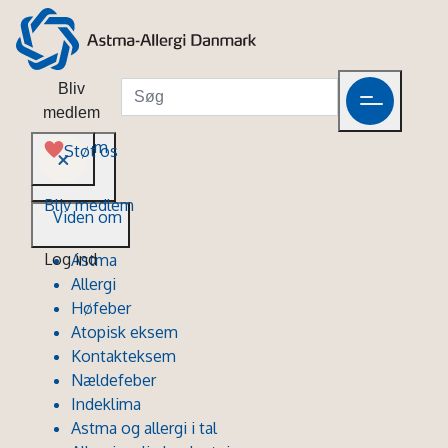
Bliv
medlem
Viden om
Støt os
Bliv medlem
Viden om
Log ind
Astma
Allergi
Høfeber
Atopisk eksem
Kontakteksem
Nældefeber
Indeklima
Astma og allergi i tal