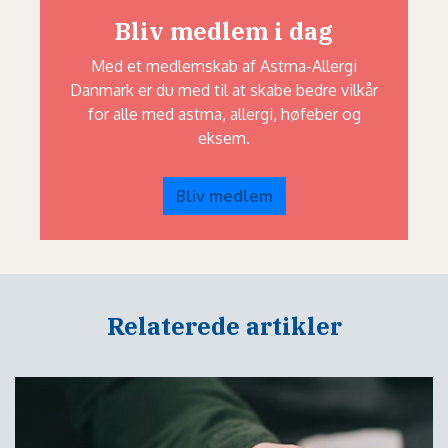
Bliv medlem i dag
Med et medlemskab af Astma-Allergi
Danmark er du med til at skabe bedre vilkår
for alle med astma, allergi, høfeber og
eksem.
Bliv medlem
Relaterede artikler