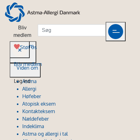
Bliv
medlem
Viden om
Støt os
Bliv medlem
Viden om
Log ind
Astma
Allergi
Høfeber
Atopisk eksem
Kontakteksem
Nældefeber
Indeklima
Astma og allergi i tal