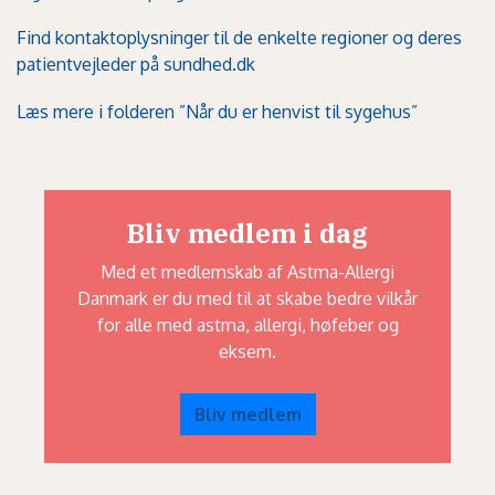
Find kontaktoplysninger til de enkelte regioner og deres
patientvejleder på sundhed.dk
Læs mere i folderen ”Når du er henvist til sygehus”
Bliv medlem i dag
Med et medlemskab af Astma-Allergi
Danmark er du med til at skabe bedre vilkår
for alle med astma, allergi, høfeber og
eksem.
Bliv medlem