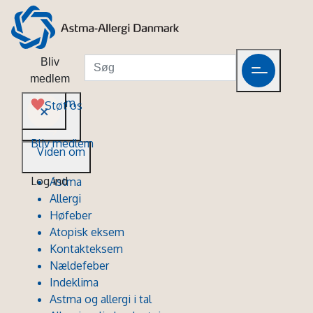
Bliv
medlem
Viden om
Støt os
Bliv medlem
Viden om
Log ind
Astma
Allergi
Høfeber
Atopisk eksem
Kontakteksem
Nældefeber
Indeklima
Astma og allergi i tal