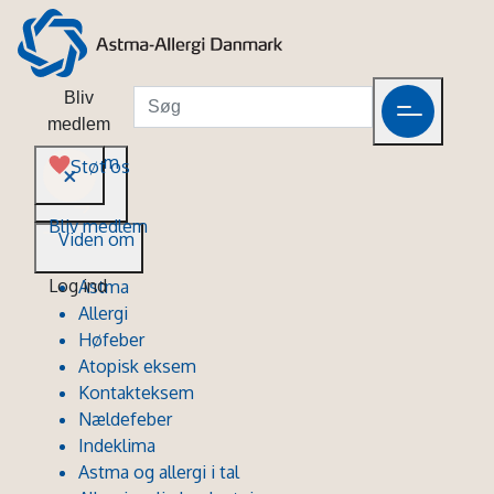
Bliv
medlem
Viden om
Støt os
Bliv medlem
Viden om
Log ind
Astma
Allergi
Høfeber
Atopisk eksem
Kontakteksem
Nældefeber
Indeklima
Astma og allergi i tal