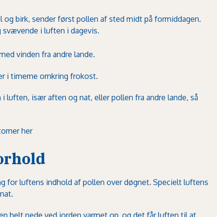
l
og
birk
, sender først pollen af sted midt på formiddagen.
 svævende i luften i dagevis.
ed vinden fra andre lande.
er i timerne omkring frokost.
 luften, især aften og nat, eller pollen fra andre lande, så
tomer her
orhold
 for luftens indhold af pollen over døgnet. Specielt luftens
nat.
en helt nede ved jorden varmet op, og det får luften til at