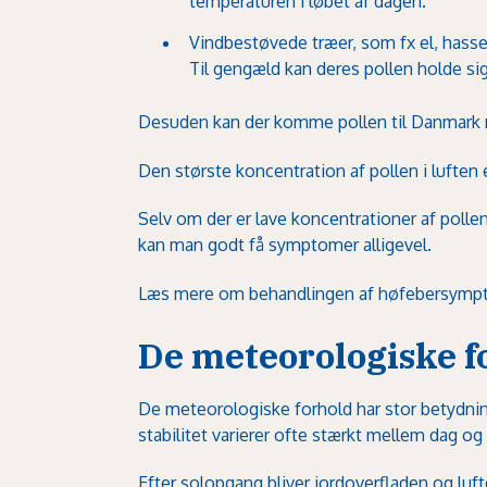
temperaturen i løbet af dagen.
Vindbestøvede træer, som fx
el
,
hasse
Til gengæld kan deres pollen holde sig
Desuden kan der komme pollen til Danmark m
Den største koncentration af pollen i luften 
Selv om der er lave koncentrationer af pollen i
kan man godt få symptomer alligevel.
Læs mere om behandlingen af høfebersymp
De meteorologiske f
De meteorologiske forhold har stor betydning
stabilitet varierer ofte stærkt mellem dag og 
Efter solopgang bliver jordoverfladen og luft