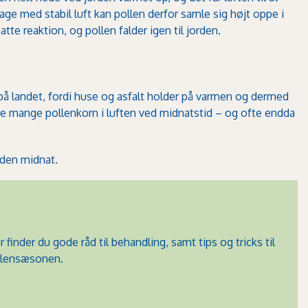
dage med stabil luft kan pollen derfor samle sig højt oppe i
 reaktion, og pollen falder igen til jorden.
på landet, fordi huse og asfalt holder på varmen og dermed
re mange pollenkorn i luften ved midnatstid – og ofte endda
nden midnat.
er finder du gode råd til behandling, samt tips og tricks til
pollensæsonen.