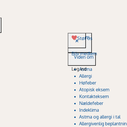
Viden om
Støt os
Bliv medlem
Viden om
Log ind
Astma
Allergi
Høfeber
Atopisk eksem
Kontakteksem
Nældefeber
Indeklima
Astma og allergi i tal
Allergivenlig beplantni