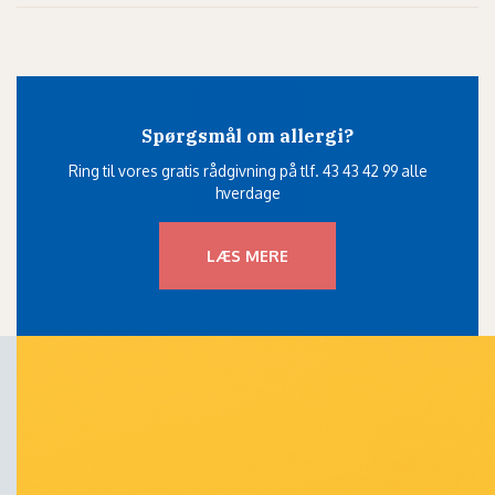
Spørgsmål om allergi?
Ring til vores gratis rådgivning på tlf. 43 43 42 99 alle
hverdage
LÆS MERE