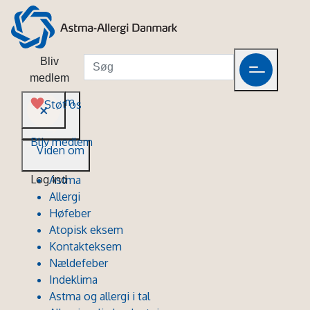
Bliv
medlem
Viden om
Støt os
Bliv medlem
Viden om
Log ind
Astma
Allergi
Høfeber
Atopisk eksem
Kontakteksem
Nældefeber
Indeklima
Astma og allergi i tal