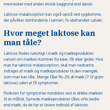
mennesker med anden etnisk baggrund end dansk.
Laktose-malabsorption kan også opstå ved sygdomme,
der påvirker slimhinderne i tarmen, fx ubehandlet cøliaki.
Hvor meget laktose kan
man tåle?
Laktose findes naturligt i mælk og mælkeprodukter,
uanset om mælken kommer fra køer, får eller geder. Hvis
man har laktose-malabsorption, skal man nedsætte
indtaget af mælk og mælkeprodukter til den mængde,
som man kan tåle. Mange tåler 1½-2½ dl mælk (7-12 gram
laktose) uden at få symptomer.
Risikoen for symptomer mindskes ved at drikke mælken
til et måltid. Syrnede mælkeprodukter tåles ofte bedre
end mælk, da de har et lavere indhold af laktose.