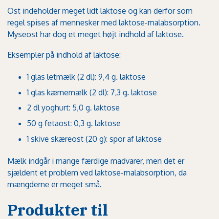
Ost indeholder meget lidt laktose og kan derfor som
regel spises af mennesker med laktose-malabsorption.
Myseost har dog et meget højt indhold af laktose.
Eksempler på indhold af laktose:
1 glas letmælk (2 dl): 9,4 g. laktose
1 glas kærnemælk (2 dl): 7,3 g. laktose
2 dl yoghurt: 5,0 g. laktose
50 g fetaost: 0,3 g. laktose
1 skive skæreost (20 g): spor af laktose
Mælk indgår i mange færdige madvarer, men det er
sjældent et problem ved laktose-malabsorption, da
mængderne er meget små.
Produkter til