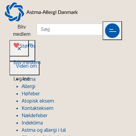
Bliv
medlem
Viden om
Støt os
Bliv medlem
Viden om
Log ind
Astma
Allergi
Høfeber
Atopisk eksem
Kontakteksem
Nældefeber
Indeklima
Astma og allergi i tal