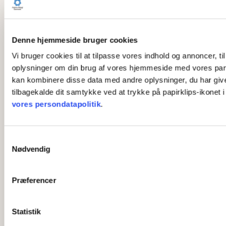
Denne hjemmeside bruger cookies
Vi bruger cookies til at tilpasse vores indhold og annoncer, til
oplysninger om din brug af vores hjemmeside med vores part
kan kombinere disse data med andre oplysninger, du har givet 
tilbagekalde dit samtykke ved at trykke på papirklips-ikonet 
vores persondatapolitik
.
S
Nødvendig
a
m
t
Præferencer
y
k
k
Statistik
e