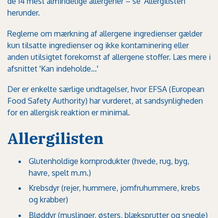
de 14 mest almindelige allergener – se 'Allergilisten'
herunder.
Reglerne om mærkning af allergene ingredienser gælder
kun tilsatte ingredienser og ikke kontaminering eller
anden utilsigtet forekomst af allergene stoffer.
Læs mere i
afsnittet 'Kan indeholde…'
Der er enkelte særlige undtagelser, hvor EFSA (European
Food Safety Authority) har vurderet, at sandsynligheden
for en allergisk reaktion er minimal.
Allergilisten
Glutenholdige kornprodukter (hvede, rug, byg,
havre, spelt m.m.)
Krebsdyr (rejer, hummere, jomfruhummere, krebs
og krabber)
Bløddyr (muslinger, østers, blæksprutter og snegle)