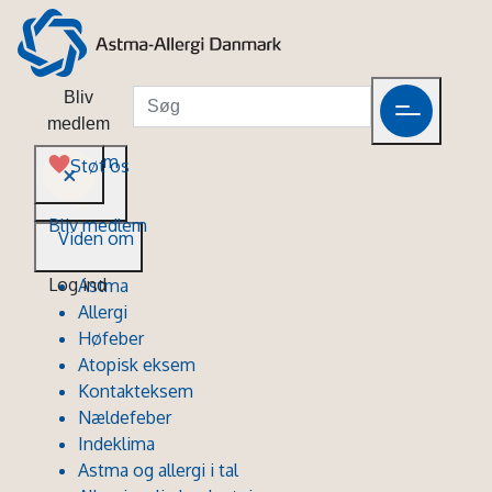
Bliv
medlem
Viden om
Støt os
Bliv medlem
Viden om
Log ind
Astma
Allergi
Høfeber
Atopisk eksem
Kontakteksem
Nældefeber
Indeklima
Astma og allergi i tal