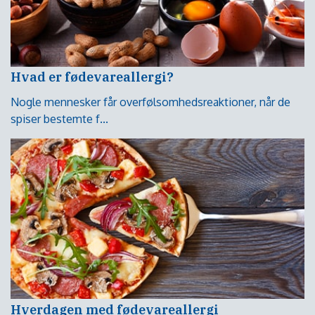
Hvad er fødevareallergi?
Nogle mennesker får overfølsomhedsreaktioner, når de
spiser bestemte f...
Hverdagen med fødevareallergi