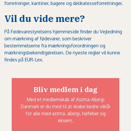
forretninger, kantiner, bagere og delikatesseforretninger.
Vil du vide mere?
På
Fødevarestyrelsens hjemmeside finder du Vejledning
om mærkning af fødevarer
, som beskriver
bestemmelserne fra mærkningsforordningen og
mærkningsbekendtgørelsen. De nyeste regler vil kunne
findes på
EUR-Lex
.
Bliv medlem i dag
Med et medlemskab af Astma-Allergi
Danmark er du med til at skabe bedre vilkår
for alle med astma, allergi, høfeber og
eksem.