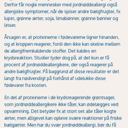
Derfor får nogle mennesker med jordnøddeallergi også
allergiske symptomer, når de spiser andre bælgfrugter, fx
lupin, grønne ærter, soja, limabønner, grønne bønner og
linser.
Årsagen er, at proteinerne i fødevarerne ligner hinanden,
og at kroppen reagerer, fordi den ikke kan skelne mellem
de allergifremkaldende stoffer. Det kaldes en
krydsreaktion. Studier tyder dog på, at det kun er få
procent af jordnøddeallergikere, der også reagerer på
andre bælgfrugter. På baggrund af disse resultater er det
langt fra nødvendigt på forhånd af udelukke disse
fødevarer fra kosten.
En del af proteinerne i de krydsreagerende grøntsager,
som jordnøddeallergikere ikke tåler, kan ødelægges ved
opvarmning. Det betyder fx at stort set alle tåler kogte
ærter, men alligevel kan opleve svære reaktioner på friske
bælgærter. Men har du svær jordnøddeallergi, bør du få