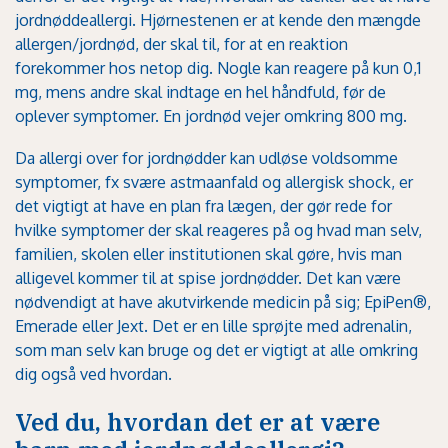
jordnøddeallergi. Hjørnestenen er at kende den mængde
allergen/jordnød, der skal til, for at en reaktion
forekommer hos netop dig. Nogle kan reagere på kun 0,1
mg, mens andre skal indtage en hel håndfuld, før de
oplever symptomer. En jordnød vejer omkring 800 mg.
Da allergi over for jordnødder kan udløse voldsomme
symptomer, fx svære astmaanfald og
allergisk shock
, er
det vigtigt at have en plan fra lægen, der gør rede for
hvilke symptomer der skal reageres på og hvad man selv,
familien, skolen eller institutionen skal gøre, hvis man
alligevel kommer til at spise jordnødder. Det kan være
nødvendigt at have akutvirkende medicin på sig; EpiPen®,
Emerade eller Jext. Det er en lille sprøjte med adrenalin,
som man selv kan bruge og det er vigtigt at alle omkring
dig også ved hvordan.
Ved du, hvordan det er at være