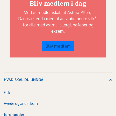
Bliv medlem i dag
Med et medlemskab af Astma-Allergi
Danmark er du med til at skabe bedre vilkår
for alle med astma, allergi, høfeber og
eksem.
Bliv medlem
HVAD SKAL DU UNDGÅ
Fisk
Hvede og andet korn
Jordnødder