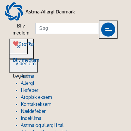
Bliv
medlem
Viden om
Støt os
Bliv medlem
Viden om
Log ind
Astma
Allergi
Høfeber
Atopisk eksem
Kontakteksem
Nældefeber
Indeklima
Astma og allergi i tal