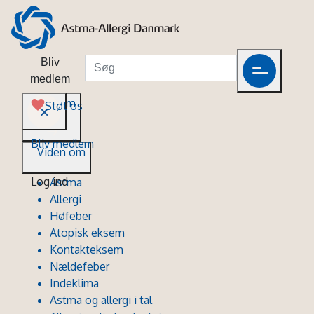
Bliv
medlem
Viden om
Støt os
Bliv medlem
Viden om
Log ind
Astma
Allergi
Høfeber
Atopisk eksem
Kontakteksem
Nældefeber
Indeklima
Astma og allergi i tal