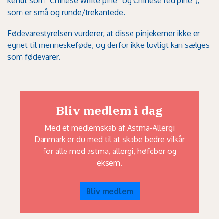
kendt som ”Chinese white pine” og Chinese red pine”),
som er små og runde/trekantede.
Fødevarestyrelsen vurderer, at disse pinjekerner ikke er
egnet til menneskeføde, og derfor ikke lovligt kan sælges
som fødevarer.
Bliv medlem i dag
Med et medlemskab af Astma-Allergi
Danmark er du med til at skabe bedre vilkår
for alle med astma, allergi, høfeber og
eksem.
Bliv medlem