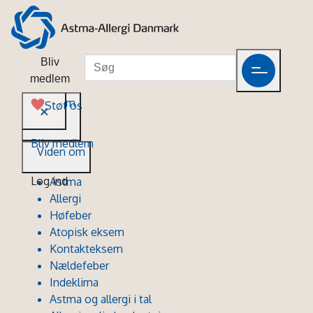
Bliv
medlem
Viden om
Støt os
Bliv medlem
Viden om
Log ind
Astma
Allergi
Høfeber
Atopisk eksem
Kontakteksem
Nældefeber
Indeklima
Astma og allergi i tal