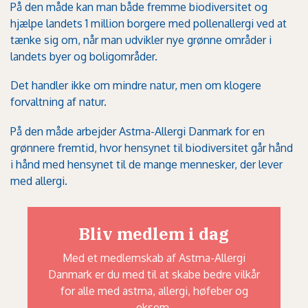
På den måde kan man både fremme biodiversitet og
hjælpe landets 1 million borgere med pollenallergi ved at
tænke sig om, når man udvikler nye grønne områder i
landets byer og boligområder.
Det handler ikke om mindre natur, men om klogere
forvaltning af natur.
På den måde arbejder Astma-Allergi Danmark for en
grønnere fremtid, hvor hensynet til biodiversitet går hånd
i hånd med hensynet til de mange mennesker, der lever
med allergi.
Bliv medlem i dag
Med et medlemskab af Astma-Allergi
Danmark er du med til at skabe bedre vilkår
for alle med astma, allergi, høfeber og
eksem.