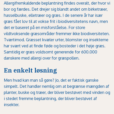
Allergifremkaldende beplantning findes overalt, der hvor vi
bor og færdes. Det drejer sig blandt andet om birketræer,
hasselbuske, elletræer og græs. I de senere år har især
græs fået lov til at vokse frit i biodiversitetens navn, men
det er baseret på en misforståelse. For store
vildtvoksende græsområder fremmer ikke biodiversiteten.
Tværtimod. Græsset kvæler urter, blomster og insekterne
har svært ved at finde føde og bosteder i det høje græs.
Samtidig er græs voldsomt generende for 600.000
danskere med allergi over for græspollen.
En enkelt løsning
Men hvad kan man så gøre? Jo, det er faktisk ganske
simpelt. Det handler nemlig om at begrænse mængden af
planter, buske og træer, der bliver bestøvet med vinden og
i stedet fremme beplantning, der bliver bestøvet af
insekter.