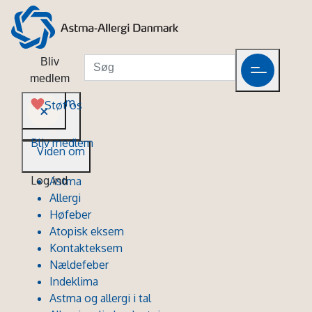
Bliv
medlem
Viden om
Støt os
Bliv medlem
Viden om
Log ind
Astma
Allergi
Høfeber
Atopisk eksem
Kontakteksem
Nældefeber
Indeklima
Astma og allergi i tal