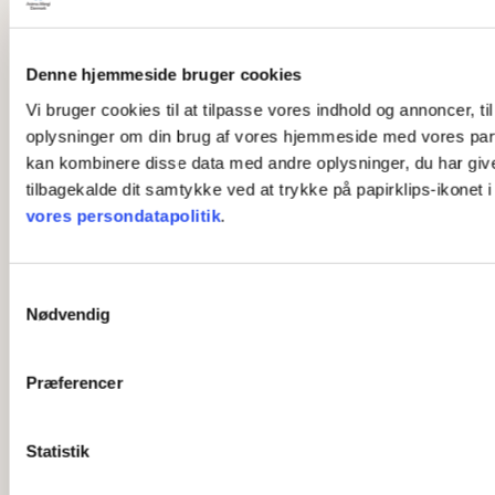
Denne hjemmeside bruger cookies
Vi bruger cookies til at tilpasse vores indhold og annoncer, til
oplysninger om din brug af vores hjemmeside med vores part
kan kombinere disse data med andre oplysninger, du har givet 
tilbagekalde dit samtykke ved at trykke på papirklips-ikonet 
vores persondatapolitik
.
S
Nødvendig
a
m
t
Præferencer
y
k
k
Statistik
e