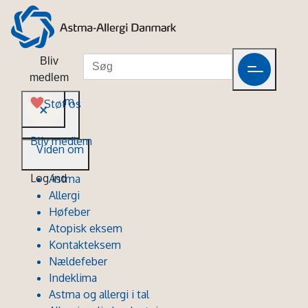
Bliv
medlem
Viden om
Støt os
Bliv medlem
Viden om
Log ind
Astma
Allergi
Høfeber
Atopisk eksem
Kontakteksem
Nældefeber
Indeklima
Astma og allergi i tal