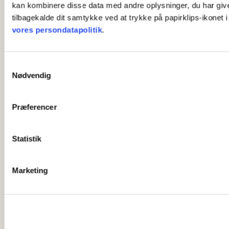
kan kombinere disse data med andre oplysninger, du har givet 
tilbagekalde dit samtykke ved at trykke på papirklips-ikonet 
vores persondatapolitik
.
S
Nødvendig
a
m
t
Præferencer
y
k
k
Statistik
e
v
Marketing
a
l
g