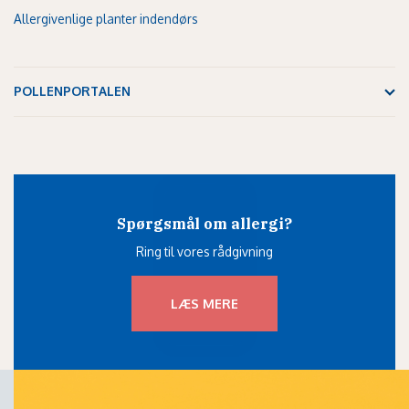
Allergivenlige planter indendørs
POLLENPORTALEN
Spørgsmål om allergi?
Ring til vores rådgivning
LÆS MERE