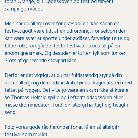
foran Orange, øl i Bøgeskoven og fest og farver i
campingområdet.
Men har du allergi over for græspollen, kan sådan en
festival godt være lidt af en udfordring. For selvom den
kan være svær at spotte under øldåser, farverige telte og
fulde folk, foregår de fleste festivaler trods alt på en
enorm græsmark. Og desuden er luften tyk som lunken
Slots af generende støvpartikler.
Derfor er det vigtigt, at du har fuldstændig styr på din
pollenallergi og dit medicinskab, før du drager afsted med
teltet på ryggen. Det ville jo være en skam ikke at kunne
se Thomas Helmig spille op i eftermiddagssolen eller
misse drømmedaten, fordi din allergi har lagt dig tidligt i
seng.
Følg vores gode råd herunder for at få en så allergifri
festival som muligt.