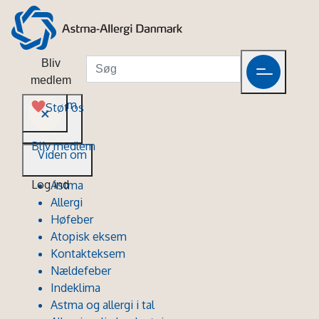
Bliv
medlem
Viden om
Støt os
Bliv medlem
Viden om
Log ind
Astma
Allergi
Høfeber
Atopisk eksem
Kontakteksem
Nældefeber
Indeklima
Astma og allergi i tal